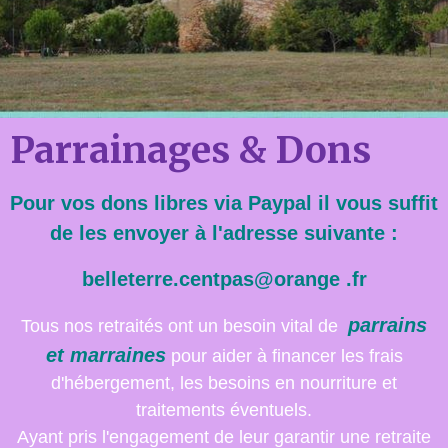
Parrainages & Dons
Pour vos dons libres via Paypal il vous suffit
de les envoyer à l'adresse suivante :
belleterre.centpas@orange .fr
parrains
Tous nos retraités ont un besoin vital de
et marraines
pour aider à financer les frais
d'hébergement, les besoins en nourriture et
traitements éventuels.
Ayant pris l'engagement de leur garantir une retraite