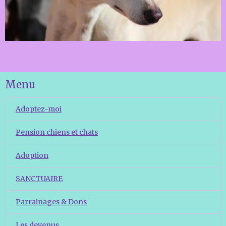
Menu
Adoptez-moi
Pension chiens et chats
Adoption
SANCTUAIRE
Parrainages & Dons
Les devenus